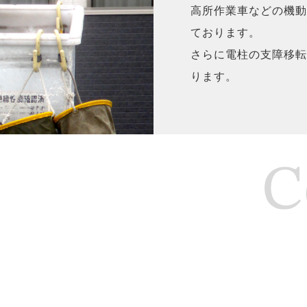
高所作業車などの機動
ております。
さらに電柱の支障移転
ります。