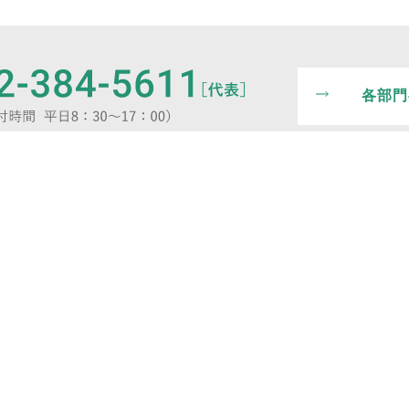
各部門
会社紹介
採用情報
会社紹介
採用情報
トップメッセージ
事業内容
トップメッセージ
スタッフインタビュ
事業内容
スタッフインタビュ
女性活躍の推進について
新卒採用募集要項
新卒採用募集要項
女性活躍の推進について